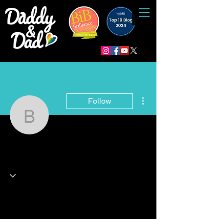
More actions
Follow
bazienfejarab9
bazienfejarab9